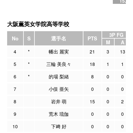
15.4
大阪薫英女学院高等学校
3P FG
No
S
選手名
PTS
M
A
4
*
幡出 麗実
21
3
13
5
*
三輪 美良々
18
1
1
6
*
的場 梨緒
8
0
0
7
小俣 亜矢
0
0
0
8
岩井 萌
15
0
2
9
荒木 琉伽
0
0
0
10
下﨑 好
0
0
0