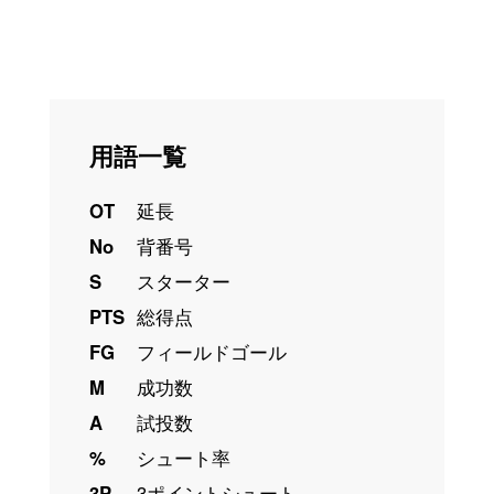
用語一覧
OT
延長
No
背番号
S
スターター
PTS
総得点
FG
フィールドゴール
M
成功数
A
試投数
%
シュート率
3P
3ポイントシュート