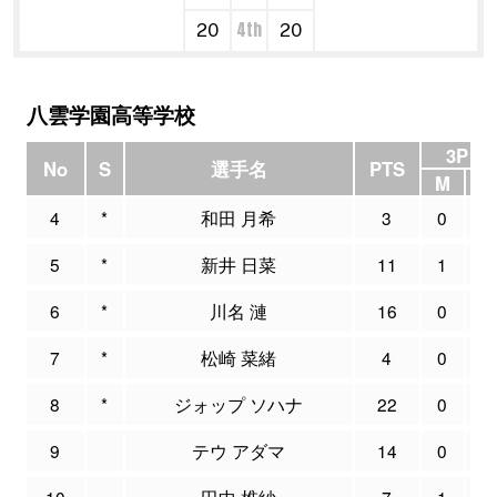
4th
20
20
八雲学園高等学校
3P F
No
S
選手名
PTS
M
4
*
和田 月希
3
0
5
*
新井 日菜
11
1
6
*
川名 漣
16
0
7
*
松崎 菜緒
4
0
8
*
ジォップ ソハナ
22
0
9
テウ アダマ
14
0
10
田中 椎紗
7
1