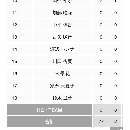
11
加藤 唯花
0
0
12
中平 璃音
0
0
13
古矢 暖音
0
0
14
渡辺 ハンナ
0
0
15
川口 杏実
0
0
16
米澤 花
0
0
17
須永 美夏子
0
0
18
鈴木 成葉
0
0
HC / TEAM
0
0
合計
77
2
1