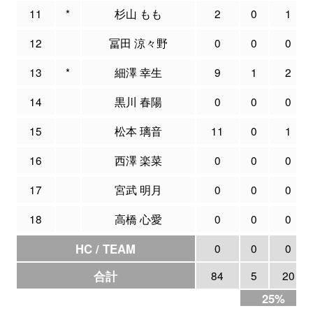
11
*
杉山 もも
2
0
1
12
冨田 涼々野
0
0
0
13
*
細澤 幸生
9
1
2
14
黒川 春陽
0
0
0
15
松本 璃音
11
0
1
16
西澤 楽菜
0
0
0
17
宮武 明月
0
0
0
18
高橋 心愛
0
0
0
HC / TEAM
0
0
0
合計
84
5
20
25%