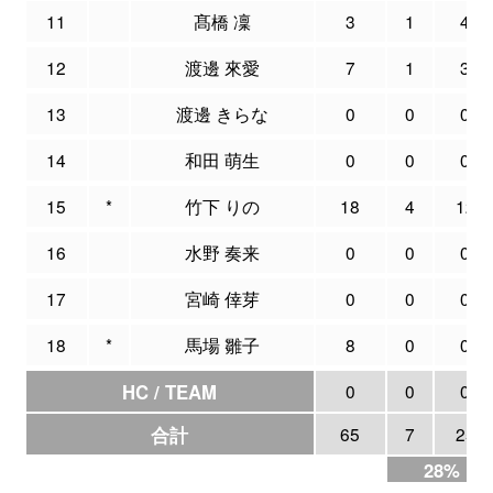
11
髙橋 凜
3
1
4
12
渡邊 來愛
7
1
3
13
渡邊 きらな
0
0
0
14
和田 萌生
0
0
0
15
*
竹下 りの
18
4
12
16
水野 奏来
0
0
0
17
宮崎 倖芽
0
0
0
18
*
馬場 雛子
8
0
0
HC / TEAM
0
0
0
合計
65
7
25
28%