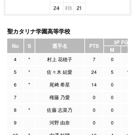
4th
24
21
聖カタリナ学園高等学校
3P FG
No
S
選手名
PTS
M
A
4
*
村上 花穂子
7
0
9
5
*
佐々木 結愛
24
5
12
6
*
尾﨑 希星
14
0
1
7
権藤 乃愛
0
0
0
8
*
佐藤 志菜乃
0
0
1
9
河野 由奈
0
0
0
10
*
中澤 虹晴
16
4
10