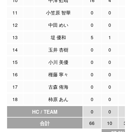
11
小笠原 智華
0
0
0
12
中田 めい
0
0
0
13
堤 優和
5
1
3
14
玉井 杏樹
0
0
0
15
小川 美優
0
0
0
16
権藤 寧々
0
0
0
17
古森 侑海
0
0
0
18
柿原 あん
0
0
0
HC / TEAM
0
0
0
合計
66
10
36