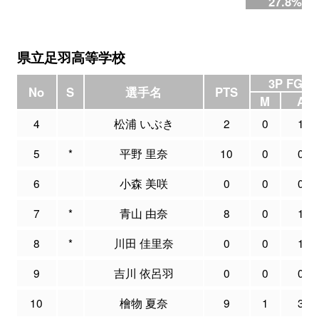
27.8%
県立足羽高等学校
3P FG
No
S
選手名
PTS
M
A
4
松浦 いぶき
2
0
1
5
*
平野 里奈
10
0
0
6
小森 美咲
0
0
0
7
*
青山 由奈
8
0
1
8
*
川田 佳里奈
0
0
1
9
吉川 依呂羽
0
0
0
10
檜物 夏奈
9
1
3