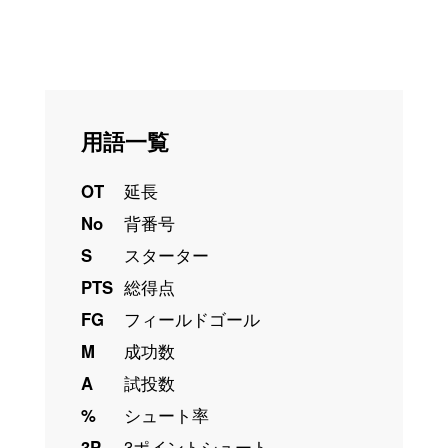
用語一覧
OT
延長
No
背番号
S
スターター
PTS
総得点
FG
フィールドゴール
M
成功数
A
試投数
%
シュート率
3P
3ポイントシュート