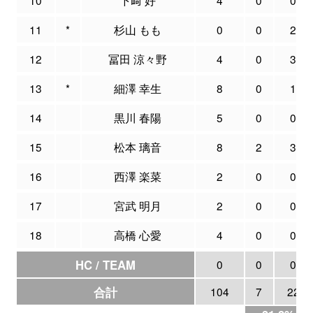
11
*
杉山 もも
0
0
2
12
冨田 涼々野
4
0
3
13
*
細澤 幸生
8
0
1
14
黒川 春陽
5
0
0
15
松本 璃音
8
2
3
16
西澤 楽菜
2
0
0
17
宮武 明月
2
0
0
18
高橋 心愛
4
0
0
HC / TEAM
0
0
0
合計
104
7
22