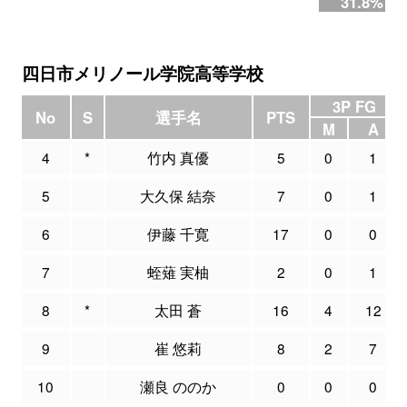
31.8%
四日市メリノール学院高等学校
3P FG
No
S
選手名
PTS
M
A
4
*
竹内 真優
5
0
1
5
大久保 結奈
7
0
1
6
伊藤 千寛
17
0
0
7
蛭薙 実柚
2
0
1
8
*
太田 蒼
16
4
12
9
崔 悠莉
8
2
7
10
瀬良 ののか
0
0
0