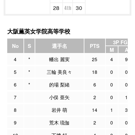
4th
28
30
大阪薫英女学院高等学校
3P FG
No
S
選手名
PTS
M
A
4
*
幡出 麗実
25
4
9
5
*
三輪 美良々
18
0
0
6
*
的場 梨緒
6
0
0
7
小俣 亜矢
2
0
1
8
岩井 萌
14
1
3
9
荒木 琉伽
2
0
0
10
下﨑 好
4
0
0