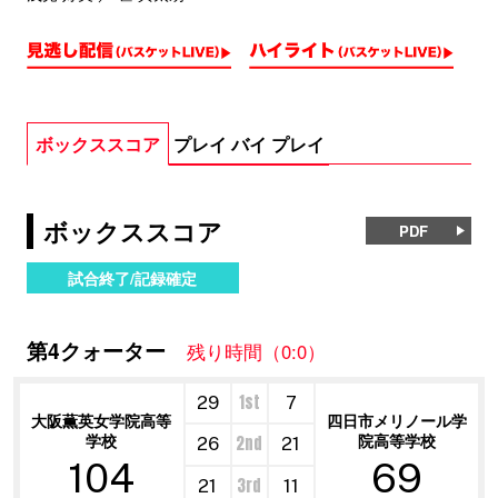
ボックススコア
プレイ バイ プレイ
ボックススコア
PDF
試合終了/記録確定
第4クォーター
残り時間（0:0）
1st
29
7
大阪薫英女学院高等
四日市メリノール学
学校
院高等学校
2nd
26
21
104
69
3rd
21
11