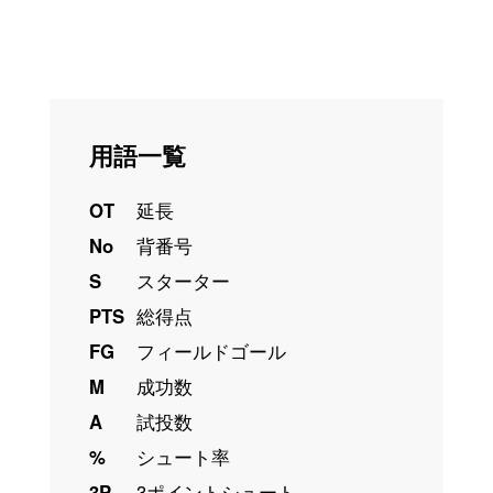
用語一覧
OT
延長
No
背番号
S
スターター
PTS
総得点
FG
フィールドゴール
M
成功数
A
試投数
%
シュート率
3P
3ポイントシュート