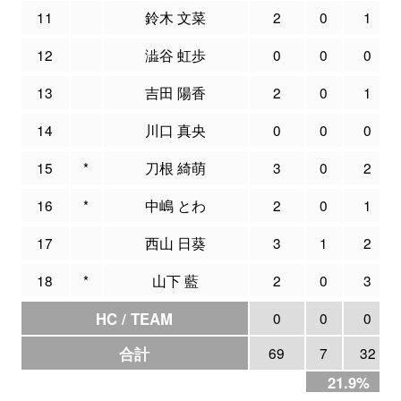
11
鈴木 文菜
2
0
1
12
澁谷 虹歩
0
0
0
13
吉田 陽香
2
0
1
14
川口 真央
0
0
0
15
*
刀根 綺萌
3
0
2
16
*
中嶋 とわ
2
0
1
17
西山 日葵
3
1
2
18
*
山下 藍
2
0
3
HC / TEAM
0
0
0
合計
69
7
32
21.9%