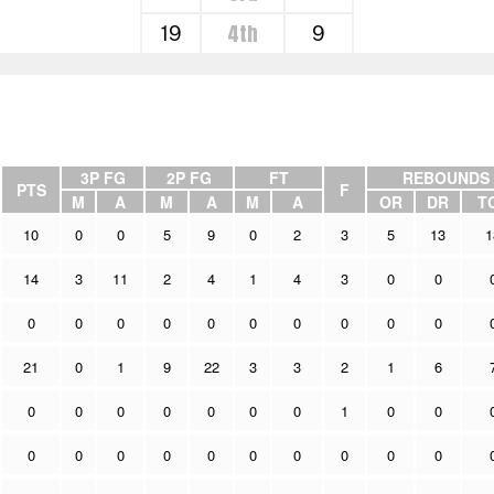
4th
19
9
3P FG
2P FG
FT
REBOUNDS
PTS
F
M
A
M
A
M
A
OR
DR
T
10
0
0
5
9
0
2
3
5
13
1
14
3
11
2
4
1
4
3
0
0
0
0
0
0
0
0
0
0
0
0
21
0
1
9
22
3
3
2
1
6
0
0
0
0
0
0
0
1
0
0
0
0
0
0
0
0
0
0
0
0