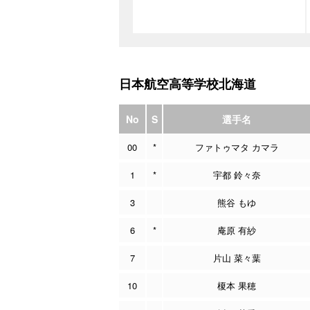
日本航空高等学校北海道
No
S
選手名
00
*
ファトゥマタ カマラ
1
*
宇都 鈴々奈
3
熊谷 もゆ
6
*
庵原 有紗
7
片山 菜々葉
10
榎本 果穂