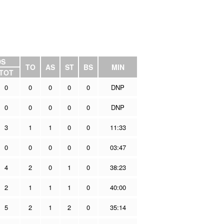
DS
TO
AS
ST
BS
MIN
TOT
0
0
0
0
0
DNP
0
0
0
0
0
DNP
3
1
1
0
0
11:33
0
0
0
0
0
03:47
4
2
0
1
0
38:23
2
1
1
1
0
40:00
5
2
1
2
0
35:14