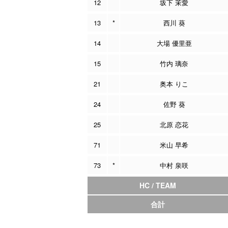
12
坂下 茉愛
13
*
西川 葵
14
大場 優里亜
15
竹内 璃奈
21
奥本 りこ
24
佐野 葵
25
北原 恋花
71
米山 早希
73
*
中村 泉咲
HC / TEAM
合計