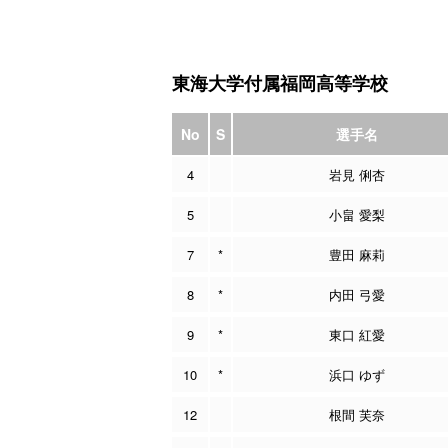
東海大学付属福岡高等学校
No
S
選手名
4
岩見 俐杏
5
小畠 愛梨
7
*
豊田 麻莉
8
*
内田 弓愛
9
*
東口 紅愛
10
*
浜口 ゆず
12
根間 芙奈