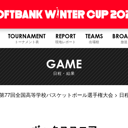
TOURNAMENT
REPORT
TEAMS
BROA
トーナメント表
現地レポート
出場校
放送
GAME
日程・結果
6年度 第77回全国高等学校バスケットボール選手権大会
日