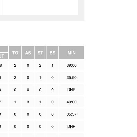
TO
AS
ST
BS
MIN
OT
8
2
0
2
1
39:00
0
2
0
1
0
35:50
0
0
0
0
0
DNP
7
1
3
1
0
40:00
0
0
0
0
0
05:57
0
0
0
0
0
DNP