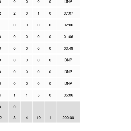
0
0
0
0
0
DNP
2
2
0
1
0
37:07
1
0
0
0
0
02:06
0
0
0
0
0
01:06
0
0
0
0
0
03:48
0
0
0
0
0
DNP
0
0
0
0
0
DNP
0
0
0
0
0
DNP
4
1
1
5
0
35:06
0
0
2
8
4
10
1
200:00