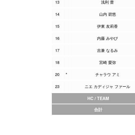
13
浅利 蕾
14
山内 碧悠
15
伊東 友莉香
16
内藤 みやび
17
吉兼 なるみ
18
宮崎 愛弥
20
*
チャラウ アミ
23
ニエ カディジャ ファール
HC / TEAM
合計