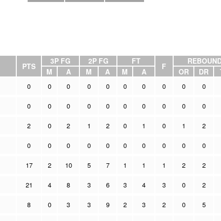
3P FG
2P FG
FT
REBOUN
PTS
F
M
A
M
A
M
A
OR
DR
0
0
0
0
0
0
0
0
0
0
0
0
0
0
0
0
0
0
0
0
2
0
2
1
2
0
1
0
1
2
0
0
0
0
0
0
0
0
0
0
17
2
10
5
7
1
1
1
2
2
21
4
8
3
6
3
4
3
0
2
8
0
3
3
9
2
3
2
0
5