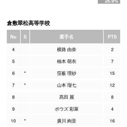
26.9%
倉敷翠松高等学校
No
S
選手名
PTS
4
横路 由奈
2
5
柚木 萌衣
7
6
*
窪薮 理紗
15
7
*
山本 瑠七
12
8
髙田 麗
8
9
ボウズ 彩萊
4
10
*
廣川 絢音
16