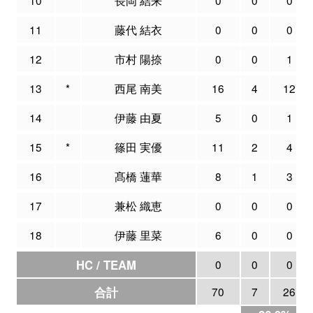
11
藤代 結衣
0
0
0
12
市村 陽捺
0
0
1
13
*
西尾 南美
16
4
12
14
伊藤 由夏
5
0
1
15
*
篠田 実優
11
2
4
16
髙橋 蓮華
8
1
3
17
兼松 織恵
0
0
0
18
伊藤 里菜
6
0
0
HC / TEAM
0
0
0
合計
70
7
26