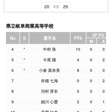
4th
20
25
県立岐阜商業高等学校
3P FG
No
S
選手名
PTS
M
A
4
*
中村 珠
10
0
0
5
*
今尾 陽
4
0
2
6
*
小倉 真奈美
8
0
0
7
井畑 七海
0
0
2
8
河村 芽衣
0
0
0
9
細川 心愛
2
0
1
10
長岡 結来
0
0
0