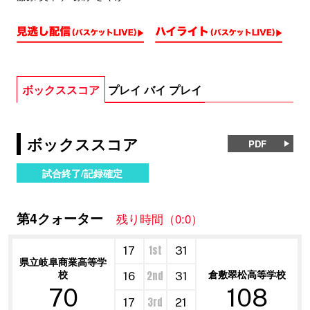
ボックススコア
プレイ バイ プレイ
ボックススコア
PDF
試合終了/記録確定
第4クォーター
残り時間（0:0）
1st
17
31
県立岐阜商業高等学
校
倉敷翠松高等学校
2nd
16
31
70
108
3rd
17
21