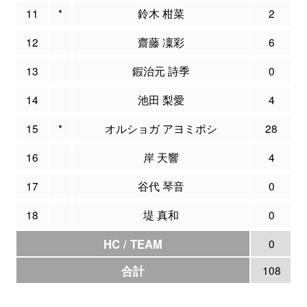
11
*
鈴木 柑菜
2
12
齋藤 凜彩
6
13
鍜治元 詩季
0
14
池田 梨愛
4
15
*
オルショガ アヨミポシ
28
16
岸 天響
4
17
谷代 琴音
0
18
堤 真和
0
HC / TEAM
0
合計
108