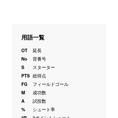
用語一覧
OT
延長
No
背番号
S
スターター
PTS
総得点
FG
フィールドゴール
M
成功数
A
試投数
%
シュート率
3P
3ポイントシュート